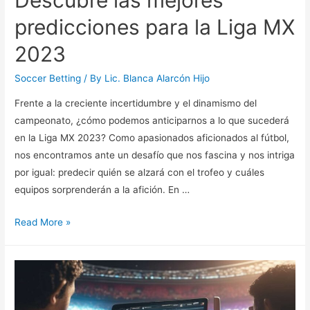
Descubre las mejores
predicciones para la Liga MX
2023
Soccer Betting
/ By
Lic. Blanca Alarcón Hijo
Frente a la creciente incertidumbre y el dinamismo del
campeonato, ¿cómo podemos anticiparnos a lo que sucederá
en la Liga MX 2023? Como apasionados aficionados al fútbol,
nos encontramos ante un desafío que nos fascina y nos intriga
por igual: predecir quién se alzará con el trofeo y cuáles
equipos sorprenderán a la afición. En …
Descubre
Read More »
las
mejores
predicciones
para
la