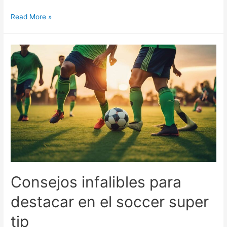
Nueve
Read More »
Estrategias
Clave
Para
Apostar
al
Fútbol
Consejos infalibles para
destacar en el soccer super
tip