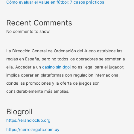
Cómo evaluar el value en fútbol: 7 casos prácticos
Recent Comments
No comments to show.
La Dirección General de Ordenación del Juego establece las
reglas en España, pero no todos los operadores se someten a
ella. Acceder a un
casino sin dgoj
no es ilegal para el jugador;
implica operar en plataformas con regulación internacional,
donde las promociones y la oferta de juegos son
considerablemente más amplias.
Blogroll
https://erandioclub.org
https://cerrolargofc.com.uy