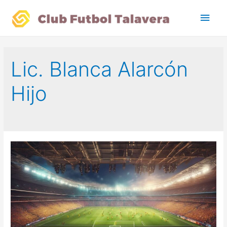
Main
Men
Lic. Blanca Alarcón
Hijo