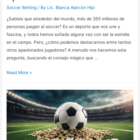
Soccer Betting
/ By
Lic. Blanca Alarcón Hijo
¿Sabíais que alrededor del mundo, más de 265 millones de
personas juegan al soccer? Es un deporte que nos une y
fascina, y todos hemos soñado alguna vez con ser la estrella
en el campo. Pero, ¿cómo podemos destacarnos entre tantos
otros apasionados jugadores? A menudo nos hacemos esta
pregunta, buscando el consejo mágico que …
Consejos
Read More »
infalibles
para
destacar
en
el
soccer
super
tip