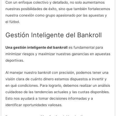
Con un enfoque colectivo y detallado, no solo aumentamos
nuestras posibilidades de éxito, sino que también fortalecemos
nuestra conexión como grupo apasionado por las apuestas y
el fútbol.
Gestión Inteligente del Bankroll
Una gestión inteligente del bankroll
es fundamental para
minimizar riesgos y maximizar nuestras ganancias en apuestas
deportivas.
Al manejar nuestro bankroll con precisión, podemos tener una
visión clara de cuánto dinero estamos dispuestos a invertir y
en qué condiciones. Para lograrlo, debemos realizar un análisis
cuidadoso de las tendencias actuales y las cuotas disponibles.
Esto nos ayudará a tomar decisiones informadas y a
identificar oportunidades valiosas.