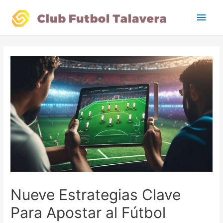
Main
Men
Nueve Estrategias Clave
Para Apostar al Fútbol