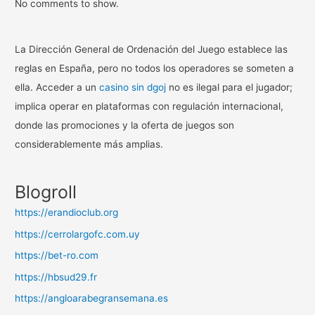
No comments to show.
La Dirección General de Ordenación del Juego establece las
reglas en España, pero no todos los operadores se someten a
ella. Acceder a un
casino sin dgoj
no es ilegal para el jugador;
implica operar en plataformas con regulación internacional,
donde las promociones y la oferta de juegos son
considerablemente más amplias.
Blogroll
https://erandioclub.org
https://cerrolargofc.com.uy
https://bet-ro.com
https://hbsud29.fr
https://angloarabegransemana.es