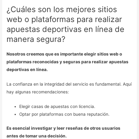
¿Cuáles son los mejores sitios
web o plataformas para realizar
apuestas deportivas en línea de
manera segura?
Nosotros creemos que es importante elegir sitios web o
plataformas reconocidas y seguras para realizar apuestas
deportivas en línea.
La confianza en la integridad del servicio es fundamental. Aquí
hay algunas recomendaciones:
Elegir casas de apuestas con licencia.
Optar por plataformas con buena reputación.
Es esencial investigar y leer reseñas de otros usuarios
antes de tomar una decisión.