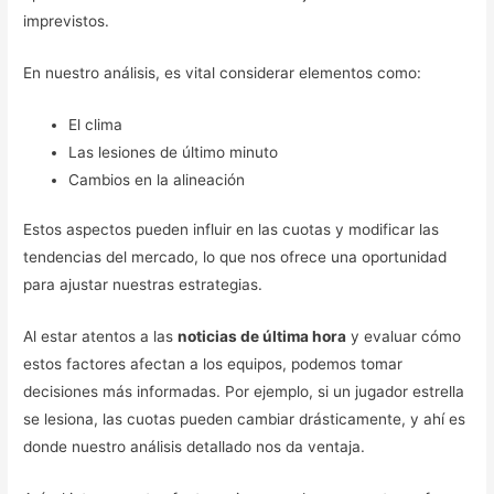
imprevistos.
En nuestro análisis, es vital considerar elementos como:
El clima
Las lesiones de último minuto
Cambios en la alineación
Estos aspectos pueden influir en las cuotas y modificar las
tendencias del mercado, lo que nos ofrece una oportunidad
para ajustar nuestras estrategias.
Al estar atentos a las
noticias de última hora
y evaluar cómo
estos factores afectan a los equipos, podemos tomar
decisiones más informadas. Por ejemplo, si un jugador estrella
se lesiona, las cuotas pueden cambiar drásticamente, y ahí es
donde nuestro análisis detallado nos da ventaja.